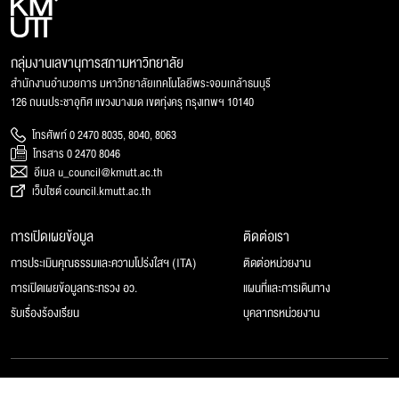
กลุ่มงานเลขานุการสภามหาวิทยาลัย
สำนักงานอำนวยการ มหาวิทยาลัยเทคโนโลยีพระจอมเกล้าธนบุรี
126 ถนนประชาอุทิศ แขวงบางมด เขตทุ่งครุ กรุงเทพฯ 10140
โทรศัพท์ 0 2470 8035, 8040, 8063
โทรสาร 0 2470 8046
อีเมล u_council@kmutt.ac.th
เว็บไซต์ council.kmutt.ac.th
การเปิดเผยข้อมูล
ติดต่อเรา
การประเมินคุณธรรมและความโปร่งใสฯ (ITA)
ติดต่อหน่วยงาน
การเปิดเผยข้อมูลกระทรวง อว.
แผนที่และการเดินทาง
รับเรื่องร้องเรียน
บุคลากรหน่วยงาน
© 2025 สภามหาวิทยาลัยเทคโนโลยีพระจอมเกล้าธนบุรี, All rights reserved.