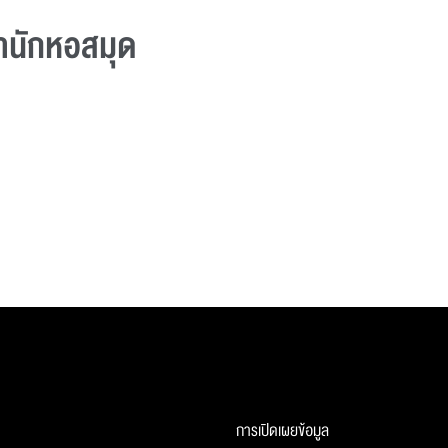
สํานักหอสมุด
การเปิดเผยข้อมูล