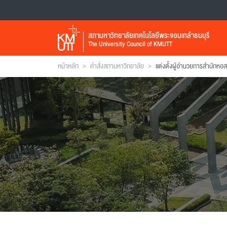
สภามหาวิทยาลัยเทคโนโลยีพระจอมเกล้าธนบุรี
The University Council of KMUTT
>
>
หน้าหลัก
คำสั่งสภามหาวิทยาลัย
แต่งตั้งผู้อํานวยการสํานักหอส