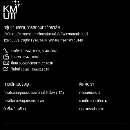
กลุ่มงานเลขานุการสภามหาวิทยาลัย
สำนักงานอำนวยการ มหาวิทยาลัยเทคโนโลยีพระจอมเกล้าธนบุรี
126 ถนนประชาอุทิศ แขวงบางมด เขตทุ่งครุ กรุงเทพฯ 10140
โทรศัพท์ 0 2470 8035, 8040, 8063
โทรสาร 0 2470 8046
อีเมล u_council@kmutt.ac.th
เว็บไซต์ council.kmutt.ac.th
การเปิดเผยข้อมูล
ติดต่อเรา
การประเมินคุณธรรมและความโปร่งใสฯ (ITA)
ติดต่อหน่วยงาน
การเปิดเผยข้อมูลกระทรวง อว.
แผนที่และการเดินทาง
รับเรื่องร้องเรียน
บุคลากรหน่วยงาน