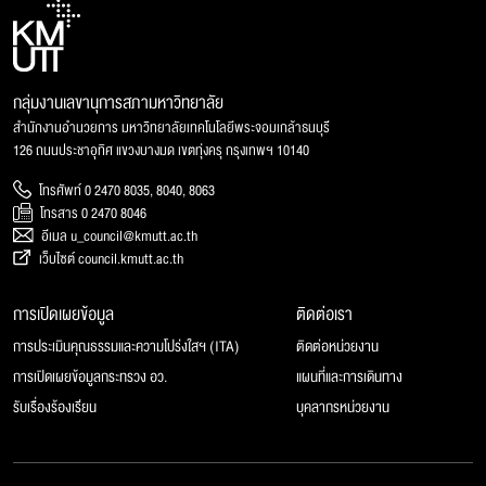
กลุ่มงานเลขานุการสภามหาวิทยาลัย
สำนักงานอำนวยการ มหาวิทยาลัยเทคโนโลยีพระจอมเกล้าธนบุรี
126 ถนนประชาอุทิศ แขวงบางมด เขตทุ่งครุ กรุงเทพฯ 10140
โทรศัพท์ 0 2470 8035, 8040, 8063
โทรสาร 0 2470 8046
อีเมล u_council@kmutt.ac.th
เว็บไซต์ council.kmutt.ac.th
การเปิดเผยข้อมูล
ติดต่อเรา
การประเมินคุณธรรมและความโปร่งใสฯ (ITA)
ติดต่อหน่วยงาน
การเปิดเผยข้อมูลกระทรวง อว.
แผนที่และการเดินทาง
รับเรื่องร้องเรียน
บุคลากรหน่วยงาน