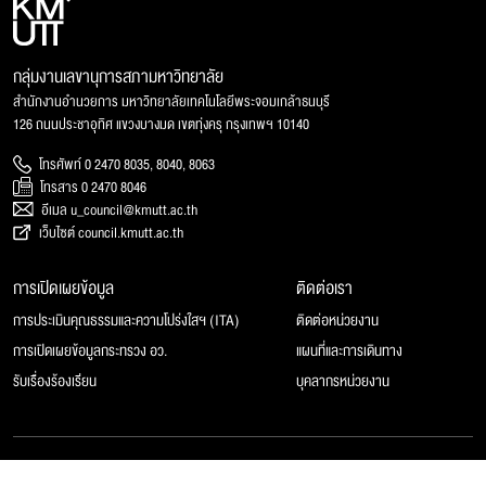
กลุ่มงานเลขานุการสภามหาวิทยาลัย
สำนักงานอำนวยการ มหาวิทยาลัยเทคโนโลยีพระจอมเกล้าธนบุรี
126 ถนนประชาอุทิศ แขวงบางมด เขตทุ่งครุ กรุงเทพฯ 10140
โทรศัพท์ 0 2470 8035, 8040, 8063
โทรสาร 0 2470 8046
อีเมล u_council@kmutt.ac.th
เว็บไซต์ council.kmutt.ac.th
การเปิดเผยข้อมูล
ติดต่อเรา
การประเมินคุณธรรมและความโปร่งใสฯ (ITA)
ติดต่อหน่วยงาน
การเปิดเผยข้อมูลกระทรวง อว.
แผนที่และการเดินทาง
รับเรื่องร้องเรียน
บุคลากรหน่วยงาน
© 2025 สภามหาวิทยาลัยเทคโนโลยีพระจอมเกล้าธนบุรี, All rights reserved.