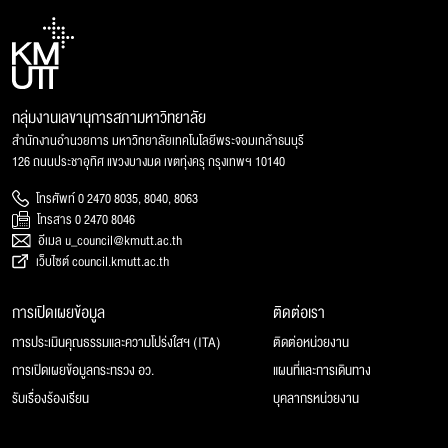
กลุ่มงานเลขานุการสภามหาวิทยาลัย
สำนักงานอำนวยการ มหาวิทยาลัยเทคโนโลยีพระจอมเกล้าธนบุรี
126 ถนนประชาอุทิศ แขวงบางมด เขตทุ่งครุ กรุงเทพฯ 10140
โทรศัพท์ 0 2470 8035, 8040, 8063
โทรสาร 0 2470 8046
อีเมล u_council@kmutt.ac.th
เว็บไซต์ council.kmutt.ac.th
การเปิดเผยข้อมูล
ติดต่อเรา
การประเมินคุณธรรมและความโปร่งใสฯ (ITA)
ติดต่อหน่วยงาน
การเปิดเผยข้อมูลกระทรวง อว.
แผนที่และการเดินทาง
รับเรื่องร้องเรียน
บุคลากรหน่วยงาน