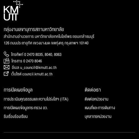
กลุ่มงานเลขานุการสภามหาวิทยาลัย
สำนักงานอำนวยการ มหาวิทยาลัยเทคโนโลยีพระจอมเกล้าธนบุรี
126 ถนนประชาอุทิศ แขวงบางมด เขตทุ่งครุ กรุงเทพฯ 10140
โทรศัพท์ 0 2470 8035, 8040, 8063
โทรสาร 0 2470 8046
อีเมล u_council@kmutt.ac.th
เว็บไซต์ council.kmutt.ac.th
การเปิดเผยข้อมูล
ติดต่อเรา
การประเมินคุณธรรมและความโปร่งใสฯ (ITA)
ติดต่อหน่วยงาน
การเปิดเผยข้อมูลกระทรวง อว.
แผนที่และการเดินทาง
รับเรื่องร้องเรียน
บุคลากรหน่วยงาน