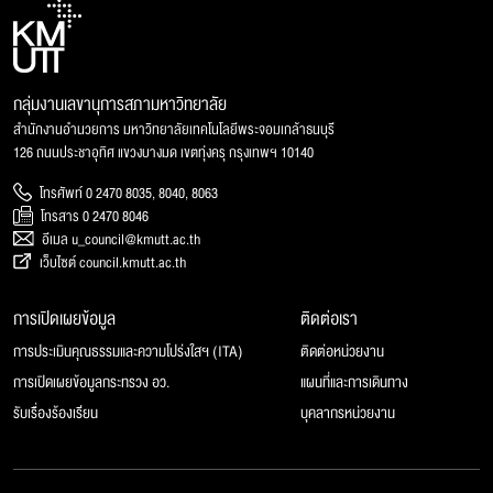
กลุ่มงานเลขานุการสภามหาวิทยาลัย
สำนักงานอำนวยการ มหาวิทยาลัยเทคโนโลยีพระจอมเกล้าธนบุรี
126 ถนนประชาอุทิศ แขวงบางมด เขตทุ่งครุ กรุงเทพฯ 10140
โทรศัพท์ 0 2470 8035, 8040, 8063
โทรสาร 0 2470 8046
อีเมล u_council@kmutt.ac.th
เว็บไซต์ council.kmutt.ac.th
การเปิดเผยข้อมูล
ติดต่อเรา
การประเมินคุณธรรมและความโปร่งใสฯ (ITA)
ติดต่อหน่วยงาน
การเปิดเผยข้อมูลกระทรวง อว.
แผนที่และการเดินทาง
รับเรื่องร้องเรียน
บุคลากรหน่วยงาน