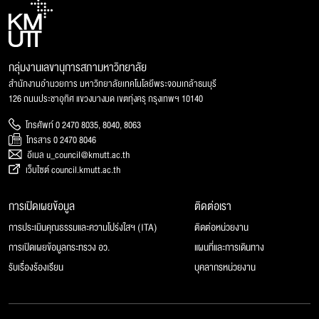
กลุ่มงานเลขานุการสภามหาวิทยาลัย
สำนักงานอำนวยการ มหาวิทยาลัยเทคโนโลยีพระจอมเกล้าธนบุรี
126 ถนนประชาอุทิศ แขวงบางมด เขตทุ่งครุ กรุงเทพฯ 10140
โทรศัพท์ 0 2470 8035, 8040, 8063
โทรสาร 0 2470 8046
อีเมล u_council@kmutt.ac.th
เว็บไซต์ council.kmutt.ac.th
การเปิดเผยข้อมูล
ติดต่อเรา
การประเมินคุณธรรมและความโปร่งใสฯ (ITA)
ติดต่อหน่วยงาน
การเปิดเผยข้อมูลกระทรวง อว.
แผนที่และการเดินทาง
รับเรื่องร้องเรียน
บุคลากรหน่วยงาน