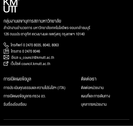
กลุ่มงานเลขานุการสภามหาวิทยาลัย
สำนักงานอำนวยการ มหาวิทยาลัยเทคโนโลยีพระจอมเกล้าธนบุรี
126 ถนนประชาอุทิศ แขวงบางมด เขตทุ่งครุ กรุงเทพฯ 10140
โทรศัพท์ 0 2470 8035, 8040, 8063
โทรสาร 0 2470 8046
อีเมล u_council@kmutt.ac.th
เว็บไซต์ council.kmutt.ac.th
การเปิดเผยข้อมูล
ติดต่อเรา
การประเมินคุณธรรมและความโปร่งใสฯ (ITA)
ติดต่อหน่วยงาน
การเปิดเผยข้อมูลกระทรวง อว.
แผนที่และการเดินทาง
รับเรื่องร้องเรียน
บุคลากรหน่วยงาน
© 2025 สภามหาวิทยาลัยเทคโนโลยีพระจอมเกล้าธนบุรี, All rights reserved.