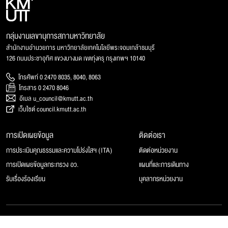
กลุ่มงานเลขานุการสภามหาวิทยาลัย
สำนักงานอำนวยการ มหาวิทยาลัยเทคโนโลยีพระจอมเกล้าธนบุรี
126 ถนนประชาอุทิศ แขวงบางมด เขตทุ่งครุ กรุงเทพฯ 10140
โทรศัพท์ 0 2470 8035, 8040, 8063
โทรสาร 0 2470 8046
อีเมล u_council@kmutt.ac.th
เว็บไซต์ council.kmutt.ac.th
การเปิดเผยข้อมูล
ติดต่อเรา
การประเมินคุณธรรมและความโปร่งใสฯ (ITA)
ติดต่อหน่วยงาน
การเปิดเผยข้อมูลกระทรวง อว.
แผนที่และการเดินทาง
รับเรื่องร้องเรียน
บุคลากรหน่วยงาน
© 2025 สภามหาวิทยาลัยเทคโนโลยีพระจอมเกล้าธนบุรี, All rights reserved.