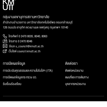
กลุ่มงานเลขานุการสภามหาวิทยาลัย
สำนักงานอำนวยการ มหาวิทยาลัยเทคโนโลยีพระจอมเกล้าธนบุรี
126 ถนนประชาอุทิศ แขวงบางมด เขตทุ่งครุ กรุงเทพฯ 10140
โทรศัพท์ 0 2470 8035, 8040, 8063
โทรสาร 0 2470 8046
อีเมล u_council@kmutt.ac.th
เว็บไซต์ council.kmutt.ac.th
การเปิดเผยข้อมูล
ติดต่อเรา
การประเมินคุณธรรมและความโปร่งใสฯ (ITA)
ติดต่อหน่วยงาน
การเปิดเผยข้อมูลกระทรวง อว.
แผนที่และการเดินทาง
รับเรื่องร้องเรียน
บุคลากรหน่วยงาน
© 2025 สภามหาวิทยาลัยเทคโนโลยีพระจอมเกล้าธนบุรี, All rights reserved.