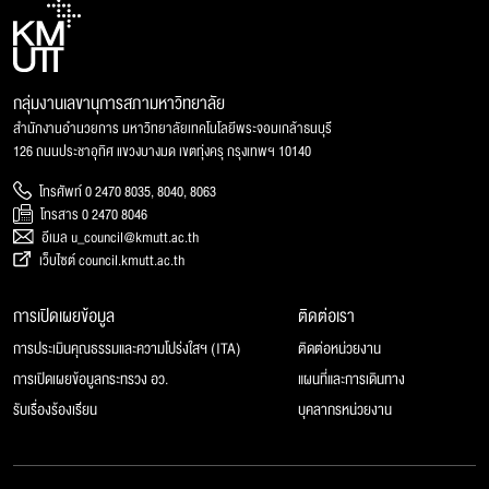
กลุ่มงานเลขานุการสภามหาวิทยาลัย
สำนักงานอำนวยการ มหาวิทยาลัยเทคโนโลยีพระจอมเกล้าธนบุรี
126 ถนนประชาอุทิศ แขวงบางมด เขตทุ่งครุ กรุงเทพฯ 10140
โทรศัพท์ 0 2470 8035, 8040, 8063
โทรสาร 0 2470 8046
อีเมล u_council@kmutt.ac.th
เว็บไซต์ council.kmutt.ac.th
การเปิดเผยข้อมูล
ติดต่อเรา
การประเมินคุณธรรมและความโปร่งใสฯ (ITA)
ติดต่อหน่วยงาน
การเปิดเผยข้อมูลกระทรวง อว.
แผนที่และการเดินทาง
รับเรื่องร้องเรียน
บุคลากรหน่วยงาน