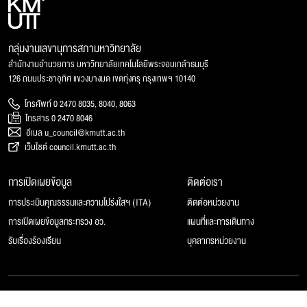
กลุ่มงานเลขานุการสภามหาวิทยาลัย
สำนักงานอำนวยการ มหาวิทยาลัยเทคโนโลยีพระจอมเกล้าธนบุรี
126 ถนนประชาอุทิศ แขวงบางมด เขตทุ่งครุ กรุงเทพฯ 10140
โทรศัพท์ 0 2470 8035, 8040, 8063
โทรสาร 0 2470 8046
อีเมล u_council@kmutt.ac.th
เว็บไซต์ council.kmutt.ac.th
การเปิดเผยข้อมูล
ติดต่อเรา
การประเมินคุณธรรมและความโปร่งใสฯ (ITA)
ติดต่อหน่วยงาน
การเปิดเผยข้อมูลกระทรวง อว.
แผนที่และการเดินทาง
รับเรื่องร้องเรียน
บุคลากรหน่วยงาน
© 2025 สภามหาวิทยาลัยเทคโนโลยีพระจอมเกล้าธนบุรี, All rights reserved.