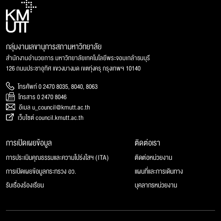
กลุ่มงานเลขานุการสภามหาวิทยาลัย
สำนักงานอำนวยการ มหาวิทยาลัยเทคโนโลยีพระจอมเกล้าธนบุรี
126 ถนนประชาอุทิศ แขวงบางมด เขตทุ่งครุ กรุงเทพฯ 10140
โทรศัพท์ 0 2470 8035, 8040, 8063
โทรสาร 0 2470 8046
อีเมล u_council@kmutt.ac.th
เว็บไซต์ council.kmutt.ac.th
การเปิดเผยข้อมูล
ติดต่อเรา
การประเมินคุณธรรมและความโปร่งใสฯ (ITA)
ติดต่อหน่วยงาน
การเปิดเผยข้อมูลกระทรวง อว.
แผนที่และการเดินทาง
รับเรื่องร้องเรียน
บุคลากรหน่วยงาน