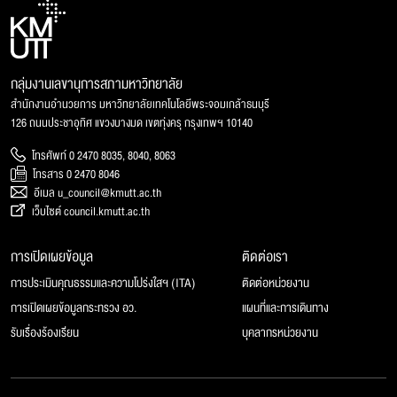
กลุ่มงานเลขานุการสภามหาวิทยาลัย
สำนักงานอำนวยการ มหาวิทยาลัยเทคโนโลยีพระจอมเกล้าธนบุรี
126 ถนนประชาอุทิศ แขวงบางมด เขตทุ่งครุ กรุงเทพฯ 10140
โทรศัพท์ 0 2470 8035, 8040, 8063
โทรสาร 0 2470 8046
อีเมล u_council@kmutt.ac.th
เว็บไซต์ council.kmutt.ac.th
การเปิดเผยข้อมูล
ติดต่อเรา
การประเมินคุณธรรมและความโปร่งใสฯ (ITA)
ติดต่อหน่วยงาน
การเปิดเผยข้อมูลกระทรวง อว.
แผนที่และการเดินทาง
รับเรื่องร้องเรียน
บุคลากรหน่วยงาน