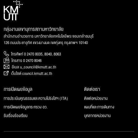
กลุ่มงานเลขานุการสภามหาวิทยาลัย
สำนักงานอำนวยการ มหาวิทยาลัยเทคโนโลยีพระจอมเกล้าธนบุรี
126 ถนนประชาอุทิศ แขวงบางมด เขตทุ่งครุ กรุงเทพฯ 10140
โทรศัพท์ 0 2470 8035, 8040, 8063
โทรสาร 0 2470 8046
อีเมล u_council@kmutt.ac.th
เว็บไซต์ council.kmutt.ac.th
การเปิดเผยข้อมูล
ติดต่อเรา
การประเมินคุณธรรมและความโปร่งใสฯ (ITA)
ติดต่อหน่วยงาน
การเปิดเผยข้อมูลกระทรวง อว.
แผนที่และการเดินทาง
รับเรื่องร้องเรียน
บุคลากรหน่วยงาน