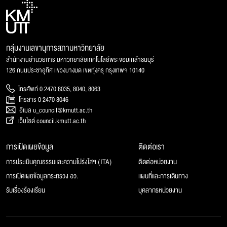
กลุ่มงานเลขานุการสภามหาวิทยาลัย
สำนักงานอำนวยการ มหาวิทยาลัยเทคโนโลยีพระจอมเกล้าธนบุรี
126 ถนนประชาอุทิศ แขวงบางมด เขตทุ่งครุ กรุงเทพฯ 10140
โทรศัพท์ 0 2470 8035, 8040, 8063
โทรสาร 0 2470 8046
อีเมล u_council@kmutt.ac.th
เว็บไซต์ council.kmutt.ac.th
การเปิดเผยข้อมูล
ติดต่อเรา
การประเมินคุณธรรมและความโปร่งใสฯ (ITA)
ติดต่อหน่วยงาน
การเปิดเผยข้อมูลกระทรวง อว.
แผนที่และการเดินทาง
รับเรื่องร้องเรียน
บุคลากรหน่วยงาน