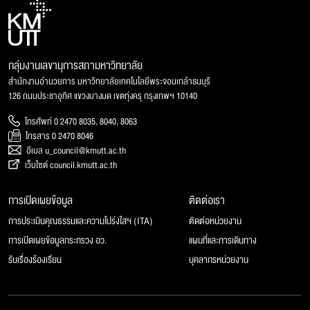
กลุ่มงานเลขานุการสภามหาวิทยาลัย
สำนักงานอำนวยการ มหาวิทยาลัยเทคโนโลยีพระจอมเกล้าธนบุรี
126 ถนนประชาอุทิศ แขวงบางมด เขตทุ่งครุ กรุงเทพฯ 10140
โทรศัพท์ 0 2470 8035, 8040, 8063
โทรสาร 0 2470 8046
อีเมล u_council@kmutt.ac.th
เว็บไซต์ council.kmutt.ac.th
การเปิดเผยข้อมูล
ติดต่อเรา
การประเมินคุณธรรมและความโปร่งใสฯ (ITA)
ติดต่อหน่วยงาน
การเปิดเผยข้อมูลกระทรวง อว.
แผนที่และการเดินทาง
รับเรื่องร้องเรียน
บุคลากรหน่วยงาน