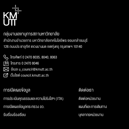
กลุ่มงานเลขานุการสภามหาวิทยาลัย
สำนักงานอำนวยการ มหาวิทยาลัยเทคโนโลยีพระจอมเกล้าธนบุรี
126 ถนนประชาอุทิศ แขวงบางมด เขตทุ่งครุ กรุงเทพฯ 10140
โทรศัพท์ 0 2470 8035, 8040, 8063
โทรสาร 0 2470 8046
อีเมล u_council@kmutt.ac.th
เว็บไซต์ council.kmutt.ac.th
การเปิดเผยข้อมูล
ติดต่อเรา
การประเมินคุณธรรมและความโปร่งใสฯ (ITA)
ติดต่อหน่วยงาน
การเปิดเผยข้อมูลกระทรวง อว.
แผนที่และการเดินทาง
รับเรื่องร้องเรียน
บุคลากรหน่วยงาน