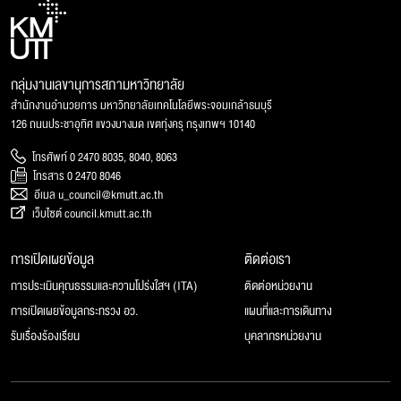
กลุ่มงานเลขานุการสภามหาวิทยาลัย
สำนักงานอำนวยการ มหาวิทยาลัยเทคโนโลยีพระจอมเกล้าธนบุรี
126 ถนนประชาอุทิศ แขวงบางมด เขตทุ่งครุ กรุงเทพฯ 10140
โทรศัพท์ 0 2470 8035, 8040, 8063
โทรสาร 0 2470 8046
อีเมล u_council@kmutt.ac.th
เว็บไซต์ council.kmutt.ac.th
การเปิดเผยข้อมูล
ติดต่อเรา
การประเมินคุณธรรมและความโปร่งใสฯ (ITA)
ติดต่อหน่วยงาน
การเปิดเผยข้อมูลกระทรวง อว.
แผนที่และการเดินทาง
รับเรื่องร้องเรียน
บุคลากรหน่วยงาน