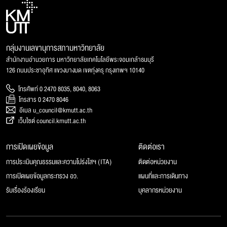
กลุ่มงานเลขานุการสภามหาวิทยาลัย
สำนักงานอำนวยการ มหาวิทยาลัยเทคโนโลยีพระจอมเกล้าธนบุรี
126 ถนนประชาอุทิศ แขวงบางมด เขตทุ่งครุ กรุงเทพฯ 10140
โทรศัพท์ 0 2470 8035, 8040, 8063
โทรสาร 0 2470 8046
อีเมล u_council@kmutt.ac.th
เว็บไซต์ council.kmutt.ac.th
การเปิดเผยข้อมูล
ติดต่อเรา
การประเมินคุณธรรมและความโปร่งใสฯ (ITA)
ติดต่อหน่วยงาน
การเปิดเผยข้อมูลกระทรวง อว.
แผนที่และการเดินทาง
รับเรื่องร้องเรียน
บุคลากรหน่วยงาน