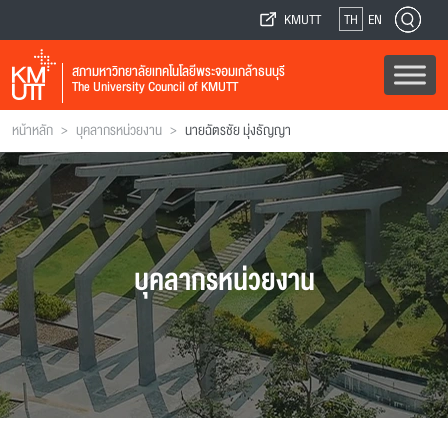
KMUTT
TH
EN
สภามหาวิทยาลัยเทคโนโลยีพระจอมเกล้าธนบุรี
The University Council of KMUTT
>
>
หน้าหลัก
บุคลากรหน่วยงาน
นายฉัตรชัย มุ่งธัญญา
บุคลากรหน่วยงาน