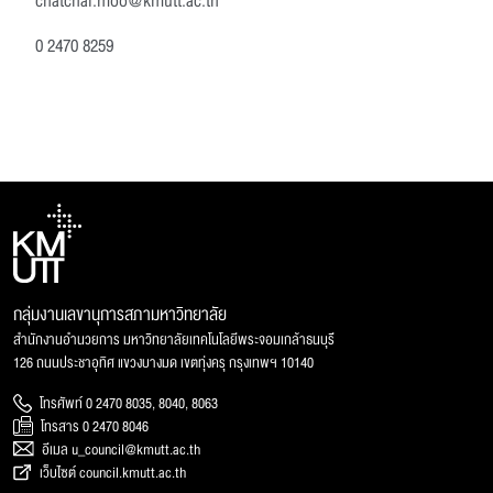
chatchai.moo@kmutt.ac.th
0 2470 8259
กลุ่มงานเลขานุการสภามหาวิทยาลัย
สำนักงานอำนวยการ มหาวิทยาลัยเทคโนโลยีพระจอมเกล้าธนบุรี
126 ถนนประชาอุทิศ แขวงบางมด เขตทุ่งครุ กรุงเทพฯ 10140
โทรศัพท์ 0 2470 8035, 8040, 8063
โทรสาร 0 2470 8046
อีเมล u_council@kmutt.ac.th
เว็บไซต์ council.kmutt.ac.th