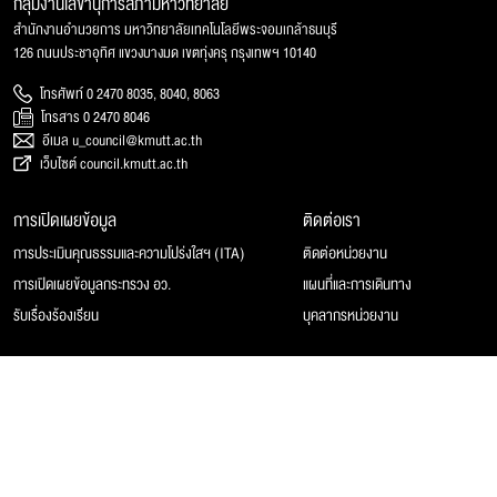
กลุ่มงานเลขานุการสภามหาวิทยาลัย
สำนักงานอำนวยการ มหาวิทยาลัยเทคโนโลยีพระจอมเกล้าธนบุรี
126 ถนนประชาอุทิศ แขวงบางมด เขตทุ่งครุ กรุงเทพฯ 10140
โทรศัพท์ 0 2470 8035, 8040, 8063
โทรสาร 0 2470 8046
อีเมล u_council@kmutt.ac.th
เว็บไซต์ council.kmutt.ac.th
การเปิดเผยข้อมูล
ติดต่อเรา
การประเมินคุณธรรมและความโปร่งใสฯ (ITA)
ติดต่อหน่วยงาน
การเปิดเผยข้อมูลกระทรวง อว.
แผนที่และการเดินทาง
รับเรื่องร้องเรียน
บุคลากรหน่วยงาน
© 2025 สภามหาวิทยาลัยเทคโนโลยีพระจอมเกล้าธนบุรี, All rights reserved.
Website Feedback
แผนผังเว็บไซต์
นโยบายของเว็บไซต์
การคุ้มครองข้อมูลส่วนบุคคล