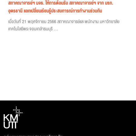
สภาคณาจารย์ฯ มจธ. ให้การต้อนรับ สภาคณาจารย์ฯ จาก มรภ.
อุดรธานี แลกเปลี่ยนเรียนรู้ประสบการณ์การทำงานร่วมกัน
เมื่อวันที่ 21 พฤศจิกายน 2566 สภาคณาจารย์และพนักงาน มหาวิทยาลัย
เทคโนโลยีพระจอมเกล้าธนบุรี ...