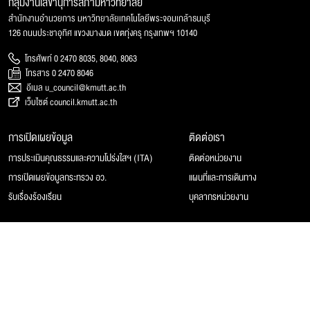
กลุ่มงานเลขานุการสภามหาวิทยาลัย
สำนักงานอำนวยการ มหาวิทยาลัยเทคโนโลยีพระจอมเกล้าธนบุรี
126 ถนนประชาอุทิศ แขวงบางมด เขตทุ่งครุ กรุงเทพฯ 10140
โทรศัพท์ 0 2470 8035, 8040, 8063
โทรสาร 0 2470 8046
อีเมล u_council@kmutt.ac.th
เว็บไซต์ council.kmutt.ac.th
การเปิดเผยข้อมูล
ติดต่อเรา
การประเมินคุณธรรมและความโปร่งใสฯ (ITA)
ติดต่อหน่วยงาน
การเปิดเผยข้อมูลกระทรวง อว.
แผนที่และการเดินทาง
รับเรื่องร้องเรียน
บุคลากรหน่วยงาน
© 2025 สภามหาวิทยาลัยเทคโนโลยีพระจอมเกล้าธนบุรี, All rights reserved.
Website Feedback
แผนผังเว็บไซต์
นโยบายของเว็บไซต์
การคุ้มครองข้อมูลส่วนบุคคล