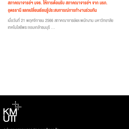
สภาคณาจารย์ฯ มจธ. ให้การต้อนรับ สภาคณาจารย์ฯ จาก มรภ.
อุดรธานี แลกเปลี่ยนเรียนรู้ประสบการณ์การทำงานร่วมกัน
เมื่อวันที่ 21 พฤศจิกายน 2566 สภาคณาจารย์และพนักงาน มหาวิทยาลัย
เทคโนโลยีพระจอมเกล้าธนบุรี ...