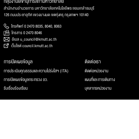
กลุ่มงานเลขานุการสภามหาวิทยาลัย
สำนักงานอำนวยการ มหาวิทยาลัยเทคโนโลยีพระจอมเกล้าธนบุรี
126 ถนนประชาอุทิศ แขวงบางมด เขตทุ่งครุ กรุงเทพฯ 10140
โทรศัพท์ 0 2470 8035, 8040, 8063
โทรสาร 0 2470 8046
อีเมล u_council@kmutt.ac.th
เว็บไซต์ council.kmutt.ac.th
การเปิดเผยข้อมูล
ติดต่อเรา
การประเมินคุณธรรมและความโปร่งใสฯ (ITA)
ติดต่อหน่วยงาน
การเปิดเผยข้อมูลกระทรวง อว.
แผนที่และการเดินทาง
รับเรื่องร้องเรียน
บุคลากรหน่วยงาน
© 2025 สภามหาวิทยาลัยเทคโนโลยีพระจอมเกล้าธนบุรี, All rights reserved.
Website Feedback
แผนผังเว็บไซต์
นโยบายของเว็บไซต์
การคุ้มครองข้อมูลส่วนบุคคล