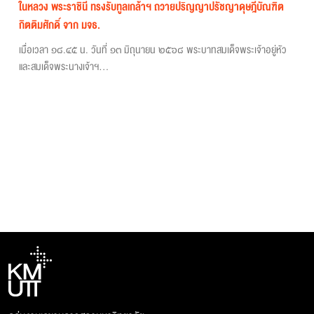
ในหลวง พระราชินี ทรงรับทูลเกล้าฯ ถวายปริญญาปรัชญาดุษฎีบัณฑิต
กิตติมศักดิ์ จาก มจธ.
เมื่อเวลา ๑๘.๔๕ น. วันที่ ๑๓ มิถุนายน ๒๕๖๘ พระบาทสมเด็จพระเจ้าอยู่หัว
และสมเด็จพระนางเจ้าฯ...