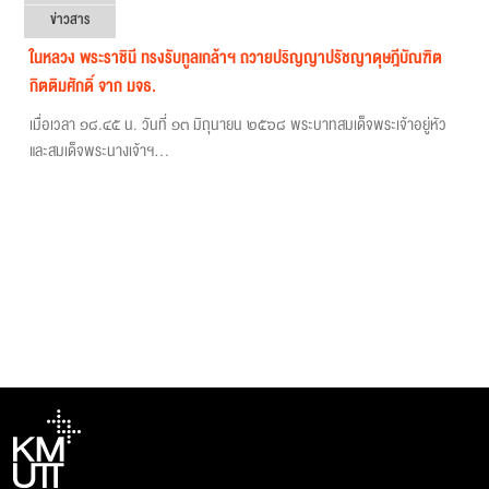
ข่าวสาร
ในหลวง พระราชินี ทรงรับทูลเกล้าฯ ถวายปริญญาปรัชญาดุษฎีบัณฑิต
กิตติมศักดิ์ จาก มจธ.
เมื่อเวลา ๑๘.๔๕ น. วันที่ ๑๓ มิถุนายน ๒๕๖๘ พระบาทสมเด็จพระเจ้าอยู่หัว
และสมเด็จพระนางเจ้าฯ...