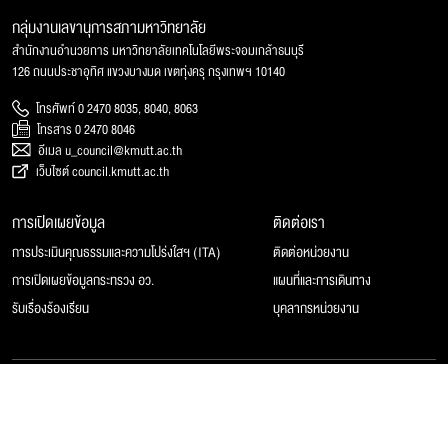
กลุ่มงานเลขานุการสภามหาวิทยาลัย
สำนักงานอำนวยการ มหาวิทยาลัยเทคโนโลยีพระจอมเกล้าธนบุรี
126 ถนนประชาอุทิศ แขวงบางมด เขตทุ่งครุ กรุงเทพฯ 10140
โทรศัพท์ 0 2470 8035, 8040, 8063
โทรสาร 0 2470 8046
อีเมล u_council@kmutt.ac.th
เว็บไซต์ council.kmutt.ac.th
การเปิดเผยข้อมูล
ติดต่อเรา
การประเมินคุณธรรมและความโปร่งใสฯ (ITA)
ติดต่อหน่วยงาน
การเปิดเผยข้อมูลกระทรวง อว.
แผนที่และการเดินทาง
รับเรื่องร้องเรียน
บุคลากรหน่วยงาน
© 2025 สภามหาวิทยาลัยเทคโนโลยีพระจอมเกล้าธนบุรี, All rights reserved.
Website Feedback
แผนผังเว็บไซต์
นโยบายของเว็บไซต์