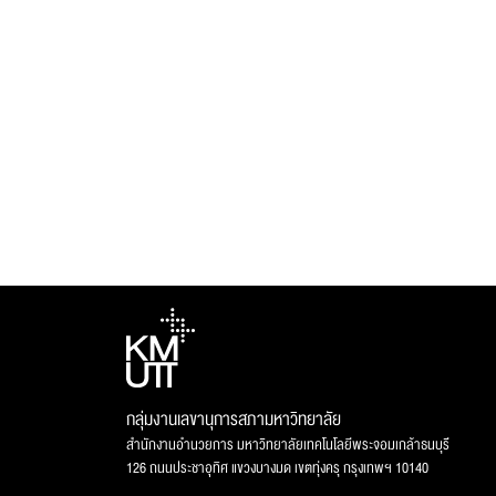
กลุ่มงานเลขานุการสภามหาวิทยาลัย
สำนักงานอำนวยการ มหาวิทยาลัยเทคโนโลยีพระจอมเกล้าธนบุรี
126 ถนนประชาอุทิศ แขวงบางมด เขตทุ่งครุ กรุงเทพฯ 10140