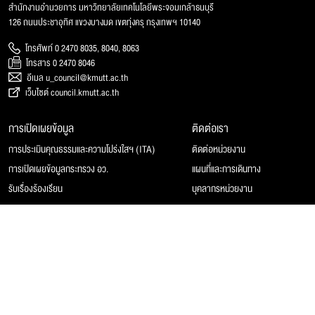
สำนักงานอำนวยการ มหาวิทยาลัยเทคโนโลยีพระจอมเกล้าธนบุรี
126 ถนนประชาอุทิศ แขวงบางมด เขตทุ่งครุ กรุงเทพฯ 10140
โทรศัพท์ 0 2470 8035, 8040, 8063
โทรสาร 0 2470 8046
อีเมล u_council@kmutt.ac.th
เว็บไซต์ council.kmutt.ac.th
การเปิดเผยข้อมูล
ติดต่อเรา
การประเมินคุณธรรมและความโปร่งใสฯ (ITA)
ติดต่อหน่วยงาน
การเปิดเผยข้อมูลกระทรวง อว.
แผนที่และการเดินทาง
รับเรื่องร้องเรียน
บุคลากรหน่วยงาน
© 2025 สภามหาวิทยาลัยเทคโนโลยีพระจอมเกล้าธนบุรี, All rights reserved.
Website Feedback
แผนผังเว็บไซต์
นโยบายของเว็บไซต์
การคุ้มครองข้อมูลส่วนบุคคล