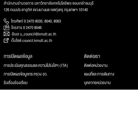
สำนักงานอำนวยการ มหาวิทยาลัยเทคโนโลยีพระจอมเกล้าธนบุรี
126 ถนนประชาอุทิศ แขวงบางมด เขตทุ่งครุ กรุงเทพฯ 10140
โทรศัพท์ 0 2470 8035, 8040, 8063
โทรสาร 0 2470 8046
อีเมล u_council@kmutt.ac.th
เว็บไซต์ council.kmutt.ac.th
การเปิดเผยข้อมูล
ติดต่อเรา
การประเมินคุณธรรมและความโปร่งใสฯ (ITA)
ติดต่อหน่วยงาน
การเปิดเผยข้อมูลกระทรวง อว.
แผนที่และการเดินทาง
รับเรื่องร้องเรียน
บุคลากรหน่วยงาน
© 2025 สภามหาวิทยาลัยเทคโนโลยีพระจอมเกล้าธนบุรี, All rights reserved.
Website Feedback
แผนผังเว็บไซต์
นโยบายของเว็บไซต์
การคุ้มครองข้อมูลส่วนบุคคล