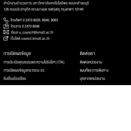
สำนักงานอำนวยการ มหาวิทยาลัยเทคโนโลยีพระจอมเกล้าธนบุรี
126 ถนนประชาอุทิศ แขวงบางมด เขตทุ่งครุ กรุงเทพฯ 10140
โทรศัพท์ 0 2470 8035, 8040, 8063
โทรสาร 0 2470 8046
อีเมล u_council@kmutt.ac.th
เว็บไซต์ council.kmutt.ac.th
การเปิดเผยข้อมูล
ติดต่อเรา
การประเมินคุณธรรมและความโปร่งใสฯ (ITA)
ติดต่อหน่วยงาน
การเปิดเผยข้อมูลกระทรวง อว.
แผนที่และการเดินทาง
รับเรื่องร้องเรียน
บุคลากรหน่วยงาน
© 2025 สภามหาวิทยาลัยเทคโนโลยีพระจอมเกล้าธนบุรี, All rights reserved.
Website Feedback
แผนผังเว็บไซต์
นโยบายของเว็บไซต์
การคุ้มครองข้อมูลส่วนบุคคล