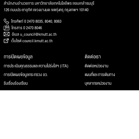
สำนักงานอำนวยการ มหาวิทยาลัยเทคโนโลยีพระจอมเกล้าธนบุรี
126 ถนนประชาอุทิศ แขวงบางมด เขตทุ่งครุ กรุงเทพฯ 10140
โทรศัพท์ 0 2470 8035, 8040, 8063
โทรสาร 0 2470 8046
อีเมล u_council@kmutt.ac.th
เว็บไซต์ council.kmutt.ac.th
การเปิดเผยข้อมูล
ติดต่อเรา
การประเมินคุณธรรมและความโปร่งใสฯ (ITA)
ติดต่อหน่วยงาน
การเปิดเผยข้อมูลกระทรวง อว.
แผนที่และการเดินทาง
รับเรื่องร้องเรียน
บุคลากรหน่วยงาน
© 2025 สภามหาวิทยาลัยเทคโนโลยีพระจอมเกล้าธนบุรี, All rights reserved.
Website Feedback
แผนผังเว็บไซต์
นโยบายของเว็บไซต์
การคุ้มครองข้อมูลส่วนบุคคล