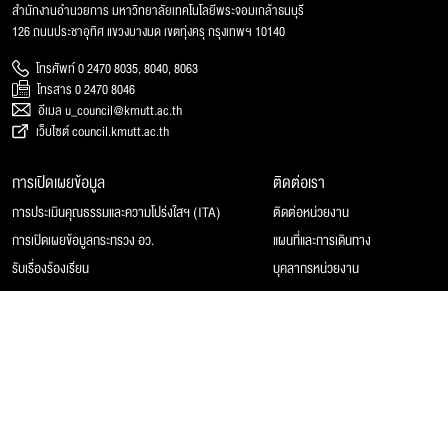
สำนักงานอำนวยการ มหาวิทยาลัยเทคโนโลยีพระจอมเกล้าธนบุรี
126 ถนนประชาอุทิศ แขวงบางมด เขตทุ่งครุ กรุงเทพฯ 10140
โทรศัพท์ 0 2470 8035, 8040, 8063
โทรสาร 0 2470 8046
อีเมล u_council@kmutt.ac.th
เว็บไซต์ council.kmutt.ac.th
การเปิดเผยข้อมูล
ติดต่อเรา
การประเมินคุณธรรมและความโปร่งใสฯ (ITA)
ติดต่อหน่วยงาน
การเปิดเผยข้อมูลกระทรวง อว.
แผนที่และการเดินทาง
รับเรื่องร้องเรียน
บุคลากรหน่วยงาน
© 2025 สภามหาวิทยาลัยเทคโนโลยีพระจอมเกล้าธนบุรี, All rights reserved.
Website Feedback
แผนผังเว็บไซต์
นโยบายของเว็บไซต์
การคุ้มครองข้อมูลส่วนบุคคล