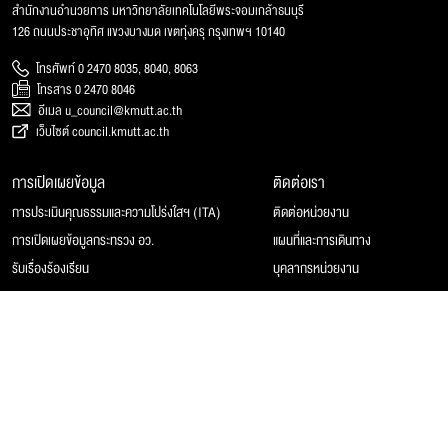
สำนักงานอำนวยการ มหาวิทยาลัยเทคโนโลยีพระจอมเกล้าธนบุรี
126 ถนนประชาอุทิศ แขวงบางมด เขตทุ่งครุ กรุงเทพฯ 10140
โทรศัพท์ 0 2470 8035, 8040, 8063
โทรสาร 0 2470 8046
อีเมล u_council@kmutt.ac.th
เว็บไซต์ council.kmutt.ac.th
การเปิดเผยข้อมูล
ติดต่อเรา
การประเมินคุณธรรมและความโปร่งใสฯ (ITA)
ติดต่อหน่วยงาน
การเปิดเผยข้อมูลกระทรวง อว.
แผนที่และการเดินทาง
รับเรื่องร้องเรียน
บุคลากรหน่วยงาน
© 2025 สภามหาวิทยาลัยเทคโนโลยีพระจอมเกล้าธนบุรี, All rights reserved.
Website Feedback
แผนผังเว็บไซต์
นโยบายของเว็บไซต์
การคุ้มครองข้อมูลส่วนบุคคล