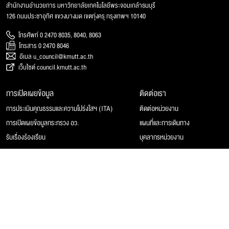
สำนักงานอำนวยการ มหาวิทยาลัยเทคโนโลยีพระจอมเกล้าธนบุรี
126 ถนนประชาอุทิศ แขวงบางมด เขตทุ่งครุ กรุงเทพฯ 10140
โทรศัพท์ 0 2470 8035, 8040, 8063
โทรสาร 0 2470 8046
อีเมล u_council@kmutt.ac.th
เว็บไซต์ council.kmutt.ac.th
การเปิดเผยข้อมูล
ติดต่อเรา
การประเมินคุณธรรมและความโปร่งใสฯ (ITA)
ติดต่อหน่วยงาน
การเปิดเผยข้อมูลกระทรวง อว.
แผนที่และการเดินทาง
รับเรื่องร้องเรียน
บุคลากรหน่วยงาน
© 2025 สภามหาวิทยาลัยเทคโนโลยีพระจอมเกล้าธนบุรี, All rights reserved.
Website Feedback
แผนผังเว็บไซต์
นโยบายของเว็บไซต์
การคุ้มครองข้อมูลส่วนบุคคล