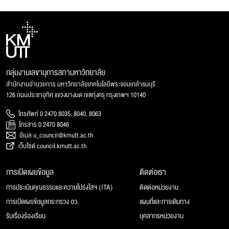
กลุ่มงานเลขานุการสภามหาวิทยาลัย
สำนักงานอำนวยการ มหาวิทยาลัยเทคโนโลยีพระจอมเกล้าธนบุรี
126 ถนนประชาอุทิศ แขวงบางมด เขตทุ่งครุ กรุงเทพฯ 10140
โทรศัพท์ 0 2470 8035, 8040, 8063
โทรสาร 0 2470 8046
อีเมล u_council@kmutt.ac.th
เว็บไซต์ council.kmutt.ac.th
การเปิดเผยข้อมูล
ติดต่อเรา
การประเมินคุณธรรมและความโปร่งใสฯ (ITA)
ติดต่อหน่วยงาน
การเปิดเผยข้อมูลกระทรวง อว.
แผนที่และการเดินทาง
รับเรื่องร้องเรียน
บุคลากรหน่วยงาน