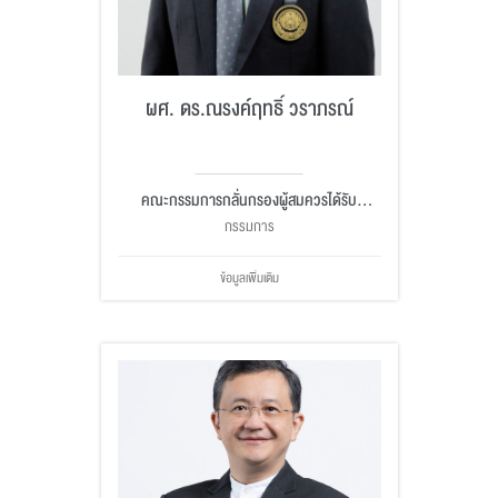
ผศ. ดร.ณรงค์ฤทธิ์ วราภรณ์
คณะกรรมการกลั่นกรองผู้สมควรได้รับ
ปริญญากิตติมศักดิ์
กรรมการ
ข้อมูลเพิ่มเติม