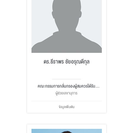
ดร.ธีราพร ชัยอรุณดีกุล
คณะกรรมการกลั่นกรองผู้สมควรได้รับ
ปริญญากิตติมศักดิ์
ผู้ช่วยเลขานุการ
ข้อมูลเพิ่มเติม