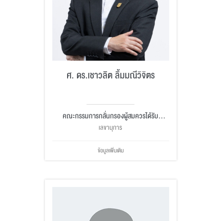
ศ. ดร.เชาวลิต ลิ้มมณีวิจิตร
คณะกรรมการกลั่นกรองผู้สมควรได้รับ
ปริญญากิตติมศักดิ์
เลขานุการ
ข้อมูลเพิ่มเติม