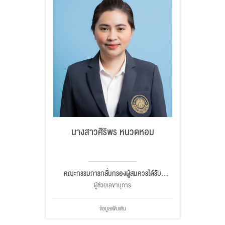
นางสาวศิริพร หนวดหอม
คณะกรรมการกลั่นกรองผู้สมควรได้รับ
ปริญญากิตติมศักดิ์
ผู้ช่วยเลขานุการ
ข้อมูลเพิ่มเติม