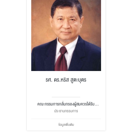
รศ. ดร.หริส สูตะบุตร
คณะกรรมการกลั่นกรองผู้สมควรได้รับ
ปริญญากิตติมศักดิ์
ประธานกรรมการ
ข้อมูลเพิ่มเติม