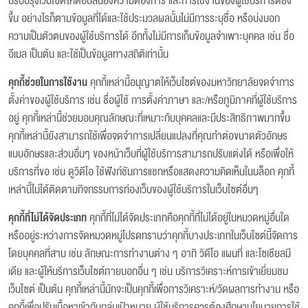
ปรับปรุงเว็บไซต์ให้ตอบสนองความต้องการ และการใช้งานของผู้ใช้บริการดียิ่ง
ขึ้น อย่างไรก็ตามข้อมูลที่ได้และใช้ประมวลผลนั้นไม่มีการระบุชื่อ หรือบ่งบอก
ความเป็นตัวตนของผู้ใช้บริการได้ อีกทั้งไม่มีการเก็บข้อมูลจำเพาะบุคคล เช่น ชื่อ
อีเมล เป็นต้น และใช้เป็นข้อมูลทางสถิติเท่านั้น
คุกกี้ช่วยในการใช้งาน
คุกกี้เหล่านี้อนุญาตให้เว็บไซต์ของมหาวิทยาลัยจดจำการ
ตั้งค่าของผู้ใช้บริการ เช่น ชื่อผู้ใช้ การตั้งค่าภาษา และ/หรือภูมิภาคที่ผู้ใช้บริการ
อยู่ คุกกี้เหล่านี้ช่วยมอบคุณลักษณะที่เหมาะกับบุคคลและมีประสิทธิภาพมากขึ้น
คุกกี้เหล่านี้ยังสามารถใช้เพื่อจดจำการเปลี่ยนแปลงที่คุณทำต่อขนาดตัวอักษร
แบบอักษรและส่วนอื่นๆ ของหน้าเว็บที่ผู้ใช้บริการสามารถปรับแต่งได้ หรือเพื่อให้
บริการที่ขอ เช่น ดูวิดีโอ ใช้ฟังก์ชันการแชทหรือแสดงความคิดเห็นในบล็อก คุกกี้
เหล่านี้ไม่ได้ติดตามกิจกรรมการท่องเว็บของผู้ใช้บริการในเว็บไซต์อื่นๆ
คุกกี้ที่ไม่ได้จัดประเภท
คุกกี้ที่ไม่ได้จัดประเภทคือคุกกี้ที่ไม่ได้อยู่ในหมวดหมู่อื่นใด
หรืออยู่ระหว่างการจัดหมวดหมู่โปรดทราบว่าคุกกี้บางประเภทในเว็บไซต์นี้จัดการ
โดยบุคคลที่สาม เช่น ลักษณะการทำงานต่าง ๆ อาทิ วิดีโอ แผนที่ และโซเชียลมี
เดีย และผู้ให้บริการเว็บไซต์ภายนอกอื่น ๆ เช่น บริการวิเคราะห์การเข้าเยี่ยมชม
เว็บไซต์ เป็นต้น คุกกี้เหล่านี้มักจะเป็นคุกกี้เพื่อการวิเคราะห์/วัดผลการทำงาน หรือ
คุกกี้เพื่อปรับเนื้อหาเข้ากับกลุ่มเป้าหมาย ผู้ใช้บริการควรต้องศึกษานโยบายการใช้